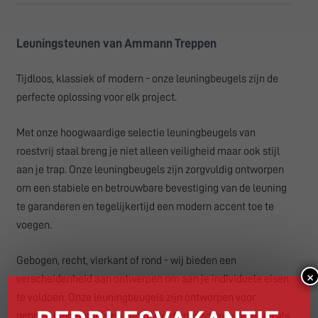
Leuningsteunen van Ammann Treppen
Tijdloos, klassiek of modern - onze leuningbeugels zijn de
perfecte oplossing voor elk project.
Met onze hoogwaardige selectie leuningbeugels van
roestvrij staal breng je niet alleen veiligheid maar ook stijl
aan je trap. Onze leuningbeugels zijn zorgvuldig ontworpen
om een stabiele en betrouwbare bevestiging van de leuning
te garanderen en tegelijkertijd een modern accent toe te
voegen.
Gebogen, recht, vierkant of rond - wij bieden een
×
verscheidenheid aan ontwerpen om aan je individuele eisen
te voldoen. Onze leuningbeugels zijn ontworpen voor
gebruik binnenshuis en zijn perfect voor zowel woningen als