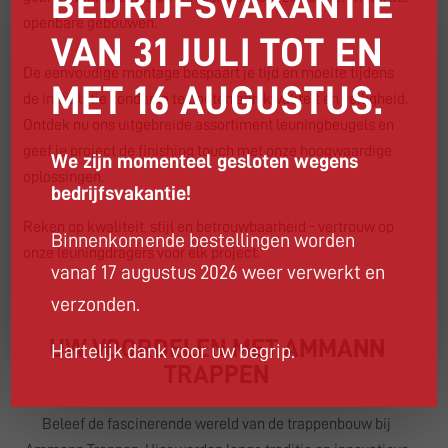
BEDRIJFSVAKANTIE
openbare gebouwen.
VAN 31 JULI TOT EN
De eenvoudige montage bespaart je tijd en moeite tijdens
MET 16 AUGUSTUS.
de installatie zonder in te boeten aan kwaliteit en veiligheid.
Ontdek nu ons uitgebreide assortiment leuningbeugels en
geef je project de finishing touch met onze hoogwaardige
We zijn momenteel gesloten wegens
oplossingen.
bedrijfsvakantie!
Reken op kwaliteit, stijl en betrouwbaarheid - vertrouw op
Binnenkomende bestellingen worden
onze leuningdragers voor elk project.
vanaf 17 augustus 2026 weer verwerkt en
verzonden.
UW VOORDELEN MET AMMANN
Hartelijk dank voor uw begrip.
TRAPPEN
Beleef de fascinerende wereld van de trappenbouw bij