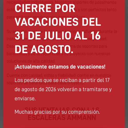
necesidades individuales. Nuestros soportes de pasamanos
CIERRE POR
están diseñados para uso en interiores y son perfectos tanto
para edificios residenciales como públicos.
VACACIONES DEL
Su sencillo montaje le ahorrará tiempo y esfuerzo durante la
31 DE JULIO AL 16
instalación sin comprometer la calidad ni la seguridad.
DE AGOSTO.
Descubra ahora nuestra amplia gama de soportes para
barandillas y dé el toque final a su proyecto con nuestras
soluciones de alta calidad.
¡Actualmente estamos de vacaciones!
Cuente con calidad, estilo y fiabilidad: confíe en nuestros
Los pedidos que se reciban a partir del 17
soportes de barandilla para cada proyecto.
de agosto de 2026 volverán a tramitarse y
enviarse.
SUS VENTAJAS CON LAS
Muchas gracias por su comprensión.
ESCALERAS AMMANN