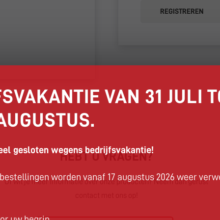
REGISTREREN
SVAKANTIE VAN 31 JULI T
 AUGUSTUS.
el gesloten wegens bedrijfsvakantie!
HEBT U VRAGEN?
estellingen worden vanaf 17 augustus 2026 weer verw
Of wil je meer informatie over onze producten? Neem dan gerust
contact met ons op!
or uw begrip.