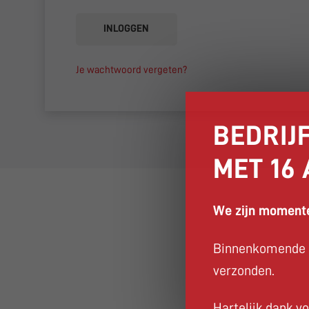
INLOGGEN
Je wachtwoord vergeten?
BEDRIJF
MET 16
We zijn momente
Binnenkomende b
verzonden.
Hartelijk dank vo