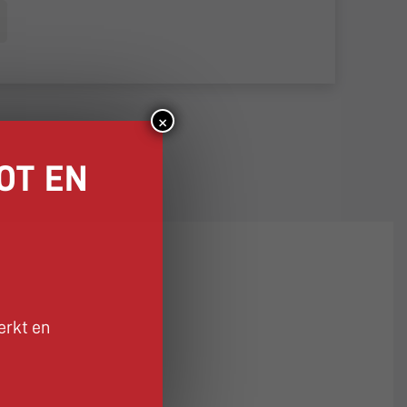
×
OT EN
erkt en