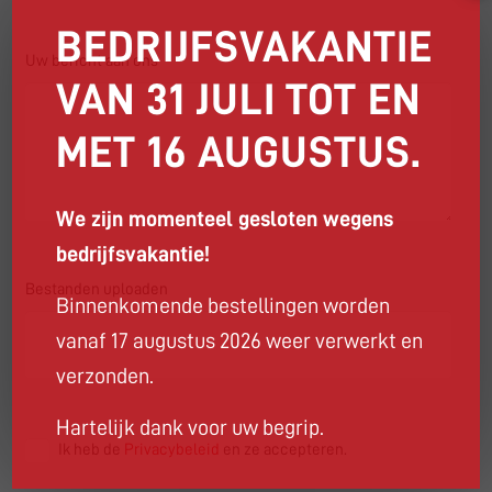
BEDRIJFSVAKANTIE
Uw bericht aan ons
VAN 31 JULI TOT EN
MET 16 AUGUSTUS.
We zijn momenteel gesloten wegens
bedrijfsvakantie!
Bestanden uploaden
Binnenkomende bestellingen worden
vanaf 17 augustus 2026 weer verwerkt en
verzonden.
Hartelijk dank voor uw begrip.
Ik heb de
Privacybeleid
en ze accepteren.