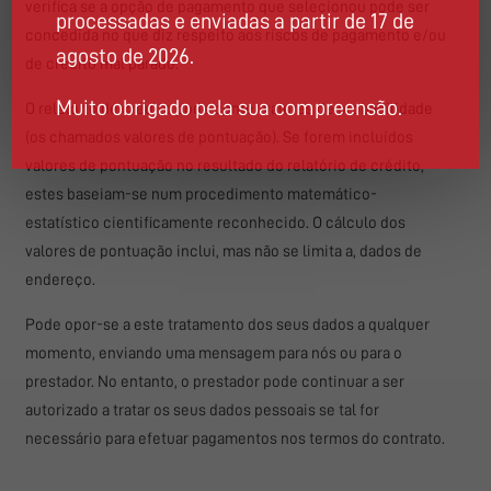
verifica se a opção de pagamento que selecionou pode ser
processadas e enviadas a partir de 17 de
concedida no que diz respeito aos riscos de pagamento e/ou
agosto de 2026.
de crédito mal parado.
Muito obrigado pela sua compreensão.
O relatório de crédito pode conter valores de probabilidade
(os chamados valores de pontuação). Se forem incluídos
valores de pontuação no resultado do relatório de crédito,
estes baseiam-se num procedimento matemático-
estatístico cientificamente reconhecido. O cálculo dos
valores de pontuação inclui, mas não se limita a, dados de
endereço.
Pode opor-se a este tratamento dos seus dados a qualquer
momento, enviando uma mensagem para nós ou para o
prestador. No entanto, o prestador pode continuar a ser
autorizado a tratar os seus dados pessoais se tal for
necessário para efetuar pagamentos nos termos do contrato.