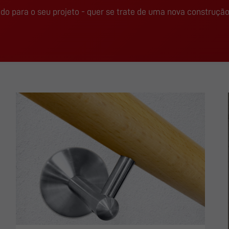
do para o seu projeto - quer se trate de uma nova construçã