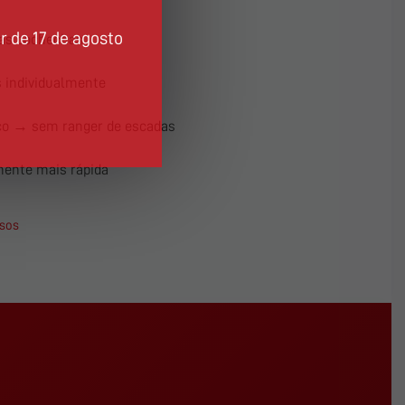
r de 17 de agosto
 as bochechas
 individualmente
co → sem ranger de escadas
mente mais rápida
ssos