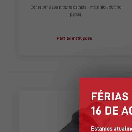
Construir a sua própria escada - mais fácil do que
pensa
Para as instruções
FÉRIAS
16 DE A
Estamos atualme