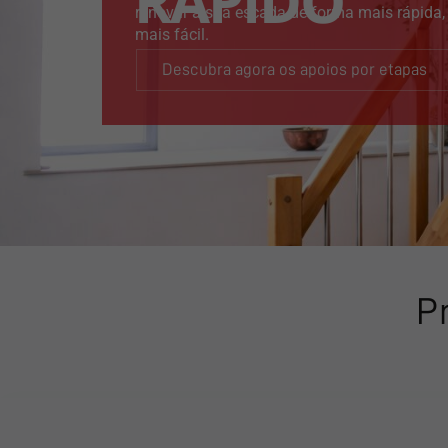
RÁPIDO
renovar a sua escada de forma mais rápida, 
mais fácil.
Descubra agora os apoios por etapas
P