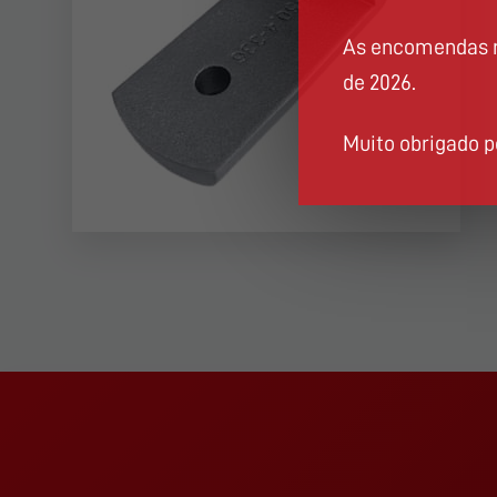
As encomendas re
de 2026.
Muito obrigado 