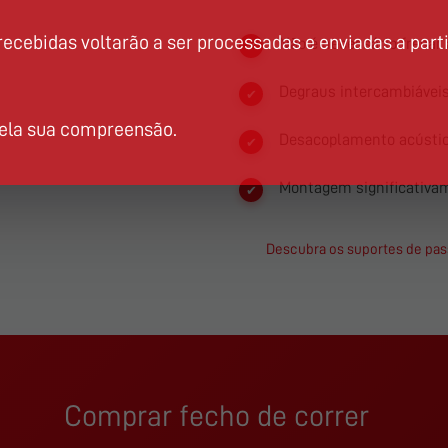
cebidas voltarão a ser processadas e enviadas a parti
Não é necessário fresar
Degraus intercambiáveis
pela sua compreensão.
Desacoplamento acústi
Montagem significativa
Descubra os suportes de pa
Comprar fecho de correr