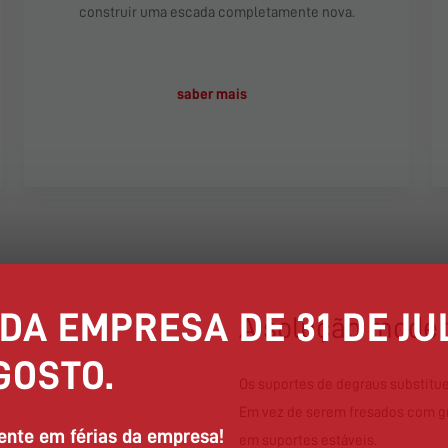
construir uma escada completamente nova.
saber mais
 DA EMPRESA DE 31 DE JU
A solução moder
GOSTO.
Os suportes de degraus substitue
Em vez de serem fresados com g
nte em férias da empresa!
em suportes estáveis.