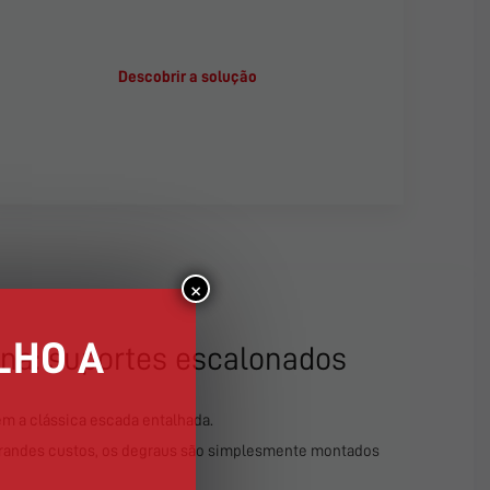
Descobrir a solução
×
LHO A
na: suportes escalonados
m a clássica escada entalhada.
randes custos, os degraus são simplesmente montados