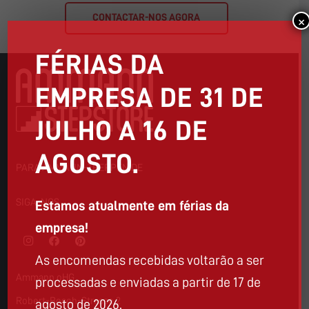
CONTACTAR-NOS AGORA
×
FÉRIAS DA
EMPRESA DE 31 DE
JULHO A 16 DE
AGOSTO.
PARA AMMANN-TREPPEN.DE
SIGA-NOS
Estamos atualmente em férias da
empresa!
As encomendas recebidas voltarão a ser
Ammann oHG
processadas e enviadas a partir de 17 de
Robert-Bosch-Strasse 2
agosto de 2026.