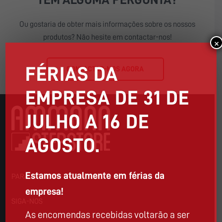
Ou gostaria de obter mais informações sobre os nossos
produtos? Não hesite em contactar-nos!
×
FÉRIAS DA
CONTACTAR-NOS AGORA
EMPRESA DE 31 DE
JULHO A 16 DE
AGOSTO.
Estamos atualmente em férias da
PARA AMMANN-TREPPEN.DE
empresa!
SIGA-NOS
As encomendas recebidas voltarão a ser