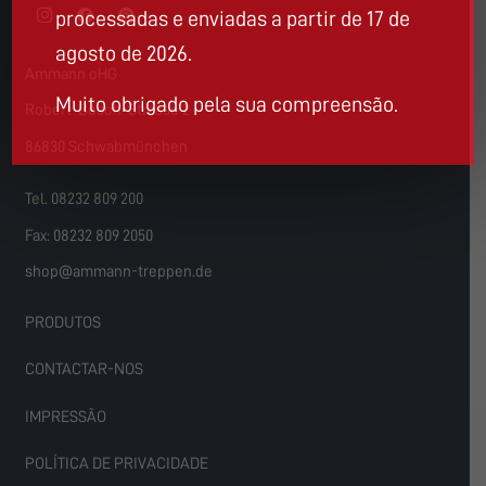
processadas e enviadas a partir de 17 de
agosto de 2026.
Ammann oHG
Muito obrigado pela sua compreensão.
Robert-Bosch-Strasse 2
86830 Schwabmünchen
Tel. 08232 809 200
Fax: 08232 809 2050
shop@ammann-treppen.de
PRODUTOS
CONTACTAR-NOS
IMPRESSÃO
POLÍTICA DE PRIVACIDADE