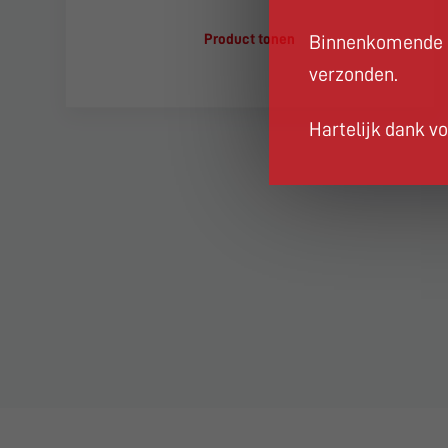
Product tonen
Binnenkomende b
verzonden.
Hartelijk dank vo