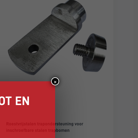
×
OT EN
Roestvrijstalen trapondersteuning voor
inschroefbare stalen trapbomen