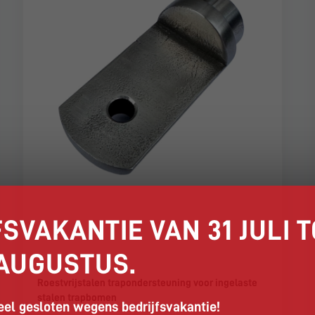
SVAKANTIE VAN 31 JULI T
 AUGUSTUS.
Roestvrijstalen trapondersteuning voor ingelaste
stalen trapbomen
el gesloten wegens bedrijfsvakantie!