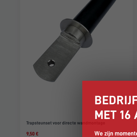
BEDRIJF
MET 16
Trapsteunset voor directe wandmontage
We zijn momente
9,50 €