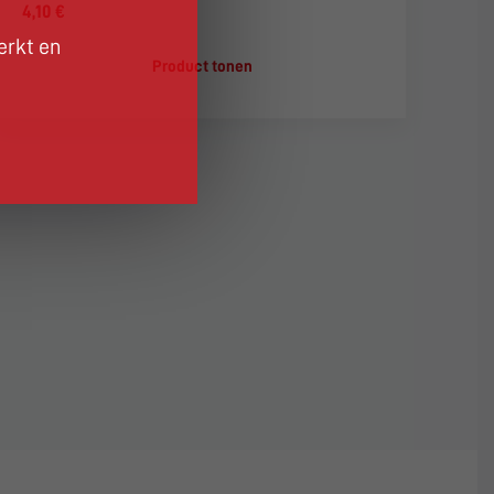
4,10 €
erkt en
Product tonen