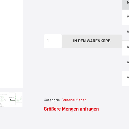
K
A
Stufenauflager-
IN DEN WARENKORB
Set
A
für
direkte
A
Wandmontage
A
Menge
Kategorie:
Stufenauflager
Größere Mengen anfragen