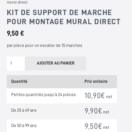
mural direct
KIT DE SUPPORT DE MARCHE
POUR MONTAGE MURAL DIRECT
9,50 €
par pièce pour un escalier de 15 marches
quantité
AJOUTER AU PANIER
de
Stufenauflager-
Quantité
Prix unitaire
Set
für
10,90
€
Petites quantités jusqu'à 24 pièces
net
direkte
Wandmontage
9,90
€
De 25 à 49 ans
net
9,50
€
De 50 à 99 ans
net