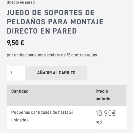
directo en pared
JUEGO DE SOPORTES DE
PELDAÑOS PARA MONTAJE
DIRECTO EN PARED
9,50 €
por unidad para una escalera de 15 contrahuellas
Stufenauflager-
AÑADIR AL CARRITO
Set
für
Cantidad
Precio
direkte
unitario
Wandmontage
Menge
10,90
€
Pequeñas cantidades de hasta 24
unidades
red