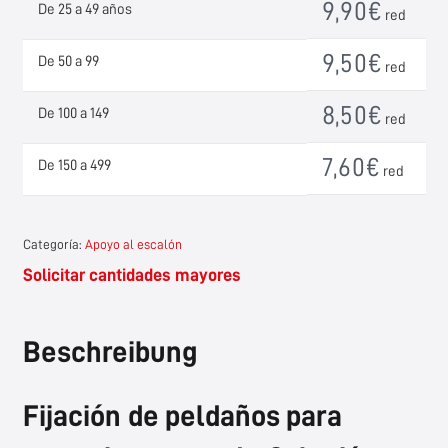
9,90
€
De 25 a 49 años
red
9,50
€
De 50 a 99
red
8,50
€
De 100 a 149
red
7,60
€
De 150 a 499
red
Categoría:
Apoyo al escalón
Solicitar cantidades mayores
Beschreibung
Fijación de peldaños para