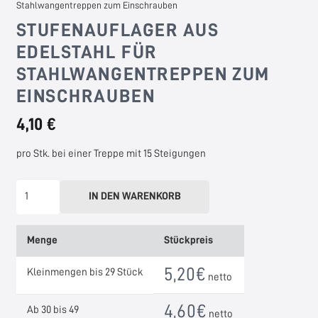
Stahlwangentreppen zum Einschrauben
STUFENAUFLAGER AUS
EDELSTAHL FÜR
STAHLWANGENTREPPEN ZUM
EINSCHRAUBEN
4,10 €
pro Stk. bei einer Treppe mit 15 Steigungen
Stufenauflager
IN DEN WARENKORB
aus
Edelstahl
Menge
Stückpreis
für
Stahlwangentreppen
5,20
€
Kleinmengen bis 29 Stück
netto
zum
Einschrauben
4,60
€
Ab 30 bis 49
netto
Menge