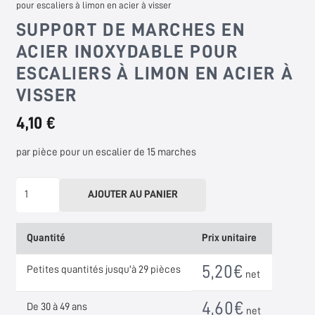
pour escaliers à limon en acier à visser
SUPPORT DE MARCHES EN
ACIER INOXYDABLE POUR
ESCALIERS À LIMON EN ACIER À
VISSER
4,10 €
par pièce pour un escalier de 15 marches
quantité
AJOUTER AU PANIER
de
Stufenauflager
Quantité
Prix unitaire
aus
Edelstahl
5,20
€
Petites quantités jusqu'à 29 pièces
net
für
Stahlwangentreppen
4,60
€
De 30 à 49 ans
net
zum