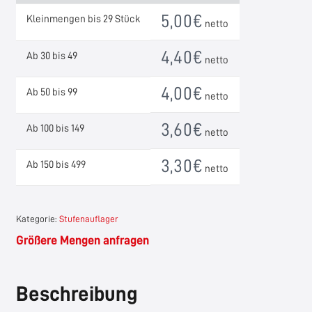
aufgesattelte
5,00
€
Kleinmengen bis 29 Stück
netto
Holzwangentreppen
Menge
4,40
€
Ab 30 bis 49
netto
4,00
€
Ab 50 bis 99
netto
3,60
€
Ab 100 bis 149
netto
3,30
€
Ab 150 bis 499
netto
Kategorie:
Stufenauflager
Größere Mengen anfragen
Beschreibung