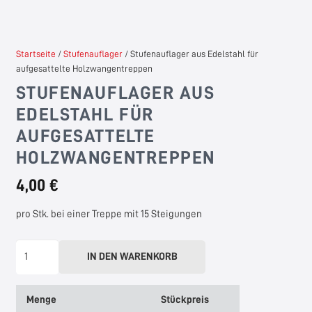
Startseite
/
Stufenauflager
/ Stufenauflager aus Edelstahl für
aufgesattelte Holzwangentreppen
STUFENAUFLAGER AUS
EDELSTAHL FÜR
AUFGESATTELTE
HOLZWANGENTREPPEN
4,00 €
pro Stk. bei einer Treppe mit 15 Steigungen
Stufenauflager
IN DEN WARENKORB
aus
Edelstahl
Menge
Stückpreis
für