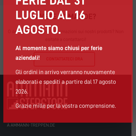
FERIE DAL 31
LUGLIO AL 16
AVETE DOMANDE?
AGOSTO.
O desiderate maggiori informazioni sui nostri prodotti? Non
esitate a contattarci!
Al momento siamo chiusi per ferie
aziendali!
CONTATTATECI ORA
Gli ordini in arrivo verranno nuovamente
elaborati e spediti a partire dal 17 agosto
2026.
Grazie mille per la vostra comprensione.
A AMMANN-TREPPEN.DE