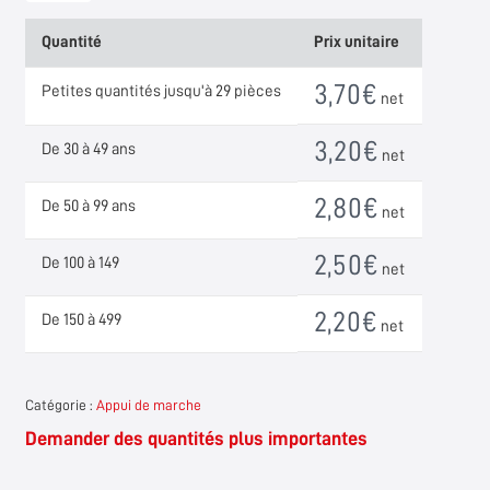
Ammann
Quantité
Prix unitaire
Connect
Stufenauflager
3,70
€
Petites quantités jusqu'à 29 pièces
net
für
Holztreppen
3,20
€
De 30 à 49 ans
net
&
vielseitige
2,80
€
De 50 à 99 ans
net
Holzverbindungen
2,50
€
De 100 à 149
net
2,20
€
De 150 à 499
net
Catégorie :
Appui de marche
Demander des quantités plus importantes