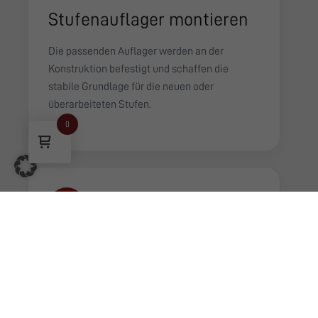
Stufenauflager montieren
Die passenden Auflager werden an der
Konstruktion befestigt und schaffen die
stabile Grundlage für die neuen oder
überarbeiteten Stufen.
0
3
Stufen erneuern und
montieren
Im letzten Schritt werden die Stufen aufgelegt